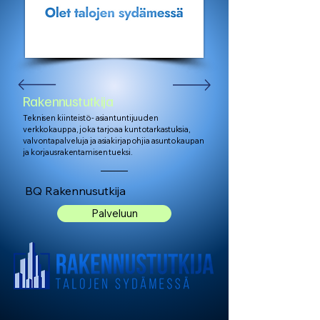
Rakennustutkija
Teknisen kiinteistö- asiantuntijuuden
verkkokauppa, joka tarjoaa kuntotarkastuksia,
valvontapalveluja ja asiakirjapohjia asuntokaupan
ja korjausrakentamisen tueksi.
BQ Rakennusutkija
Palveluun