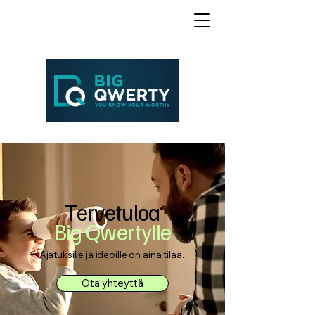
Tervetuloa
Big Qwertylle
Ajatuksille ja ideoille on aina tilaa.
Ota yhteyttä