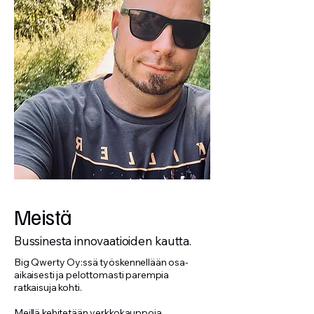
Meistä
Bussinesta innovaatioiden kautta.
Big Qwerty Oy:ssä työskennellään osa-
aikaisesti ja pelottomasti parempia
ratkaisuja kohti.
Meillä kehitetään verkkokauppoja,