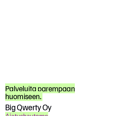
Palveluita parempaan
huomiseen.
Big Qwerty Oy
Ajatushautomo