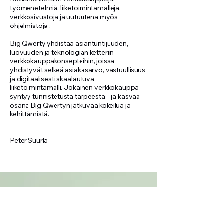
työmenetelmiä, liiketoimintamalleja,
verkkosivustoja ja uutuutena myös
ohjelmistoja .
Big Qwerty yhdistää asiantuntijuuden,
luovuuden ja teknologian ketteriin
verkkokauppakonsepteihin, joissa
yhdistyvät selkeä asiakasarvo, vastuullisuus
ja digitaalisesti skaalautuva
liiketoimintamalli. Jokainen verkkokauppa
syntyy tunnistetusta tarpeesta – ja kasvaa
osana Big Qwertyn jatkuvaa kokeilua ja
kehittämistä.
Peter Suurla
Jätä meille
viesti ja