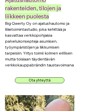
rakenteiden, tilojen ja
liikkeen puolesta
Big Qwerty Oy on ajatushautomo ja
liiketoimintastudio, joka kehittää ja
kasvattaa verkkopohjaisia
palvelukonsepteja asumisen,
työympäristöjen ja liikkumisen
tarpeisiin. Yritys toimii kolmen erillisen
mutta toisiaan täydentävän
verkkokauppabrändin taustavoimana
Ota yhteyttä